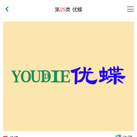
第
25
类 优蝶