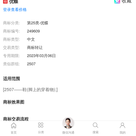
收藏
优蝶
特
登录查看价格
商标分类:
第25类-优蝶
商标编号:
249609
商标类型:
中文
交易类型:
商标转让
专用期限:
2023年03月06日
类似群组:
2507
适用范围
[2507——鞋(脚上的穿着物);]
商标效果图
商标交易流程
分类
搜索
首页
微信沟通
我的