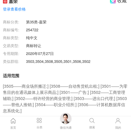
收藏
嘉荣
特
登录查看价格
商标分类:
第35类-嘉荣
商标编号:
254722
商标类型:
纯中文
交易类型:
商标转让
专用期限:
2020年07月27日
类似群组:
3503,3504,3508,3505,3501,3506,3502
适用范围
[3505——商业场所搬迁;] [3508——自动售货机出租;] [3501——为零
售目的在通讯媒体上展示商品;] [3501——广告;] [3502——工商管理
辅助;] [3502——特许经营的商业管理;] [3503——进出口代理;] [3503
——替他人推销;] [3504——职业介绍所;] [3506——计算机数据库信
息系统化;]
商标效果图
分类
搜索
首页
微信沟通
我的