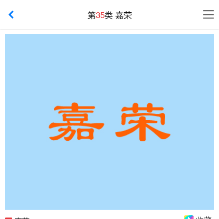
第
35
类 嘉荣