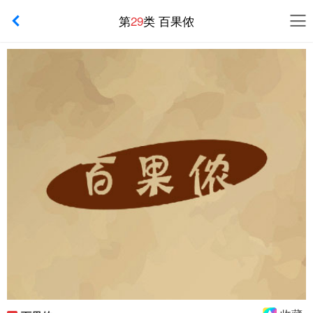
第
29
类 百果侬