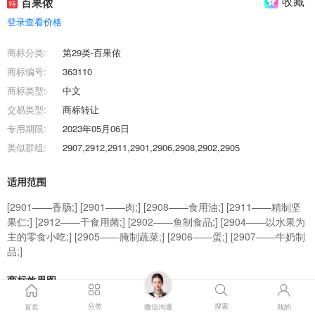
收藏
百果侬
特
登录查看价格
商标分类:
第29类-百果侬
商标编号:
363110
商标类型:
中文
交易类型:
商标转让
专用期限:
2023年05月06日
类似群组:
2907,2912,2911,2901,2906,2908,2902,2905
适用范围
[2901——香肠;] [2901——肉;] [2908——食用油;] [2911——精制坚
果仁;] [2912——干食用菌;] [2902——鱼制食品;] [2904——以水果为
主的零食小吃;] [2905——腌制蔬菜;] [2906——蛋;] [2907——牛奶制
品;]
商标效果图
分类
搜索
首页
微信沟通
我的