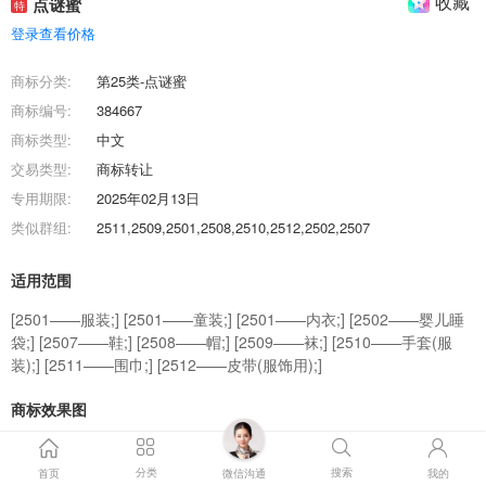
收藏
点谜蜜
特
登录查看价格
商标分类:
第25类-点谜蜜
商标编号:
384667
商标类型:
中文
交易类型:
商标转让
专用期限:
2025年02月13日
类似群组:
2511,2509,2501,2508,2510,2512,2502,2507
适用范围
[2501——服装;] [2501——童装;] [2501——内衣;] [2502——婴儿睡
袋;] [2507——鞋;] [2508——帽;] [2509——袜;] [2510——手套(服
装);] [2511——围巾;] [2512——皮带(服饰用);]
商标效果图
商标交易流程
分类
搜索
首页
微信沟通
我的