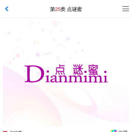
第
25
类 点谜蜜