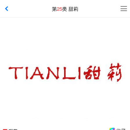
第
25
类 甜莉