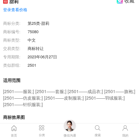
收藏
甜莉
特
登录查看价格
商标分类:
第25类-甜莉
商标编号:
75080
商标类型:
中文
交易类型:
商标转让
专用期限:
2023年06月27日
类似群组:
2501
适用范围
[2501——服装;] [2501——套服;] [2501——成品衣;] [2501——旗袍;]
[2501——仿皮服装;] [2501——皮制服装;] [2501——羽绒服装;]
[2501——针织服装;]
商标效果图
商标交易流程
分类
搜索
首页
微信沟通
我的