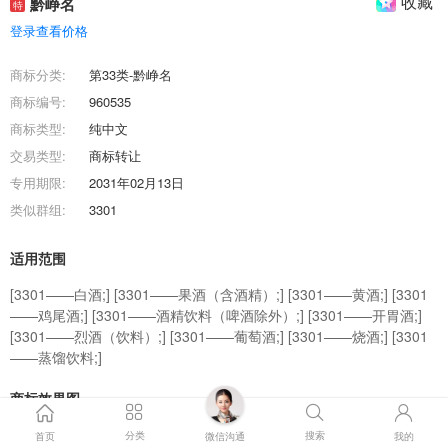
收藏
黔峥名
特
登录查看价格
商标分类:
第33类-黔峥名
商标编号:
960535
商标类型:
纯中文
交易类型:
商标转让
专用期限:
2031年02月13日
类似群组:
3301
适用范围
[3301——白酒;] [3301——果酒（含酒精）;] [3301——黄酒;] [3301
——鸡尾酒;] [3301——酒精饮料（啤酒除外）;] [3301——开胃酒;]
[3301——烈酒（饮料）;] [3301——葡萄酒;] [3301——烧酒;] [3301
——蒸馏饮料;]
商标效果图
分类
搜索
首页
微信沟通
我的