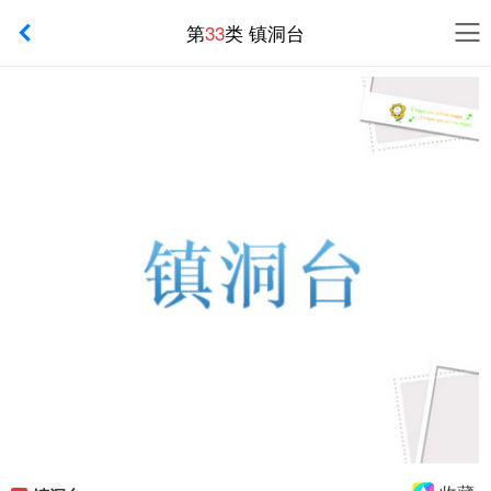
第
33
类 镇洞台