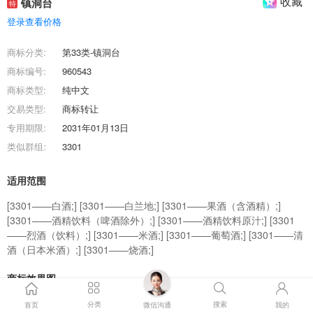
收藏
镇洞台
特
登录查看价格
商标分类:
第33类-镇洞台
商标编号:
960543
商标类型:
纯中文
交易类型:
商标转让
专用期限:
2031年01月13日
类似群组:
3301
适用范围
[3301——白酒;] [3301——白兰地;] [3301——果酒（含酒精）;]
[3301——酒精饮料（啤酒除外）;] [3301——酒精饮料原汁;] [3301
——烈酒（饮料）;] [3301——米酒;] [3301——葡萄酒;] [3301——清
酒（日本米酒）;] [3301——烧酒;]
商标效果图
分类
搜索
首页
微信沟通
我的