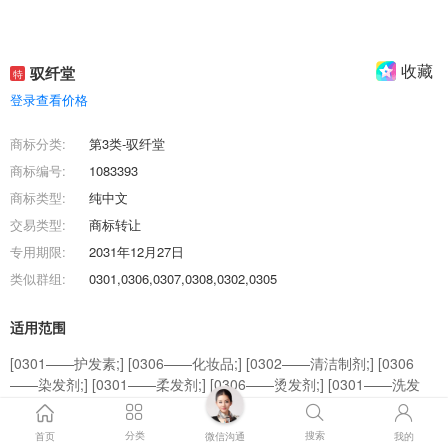
收藏
驭纤堂
特
登录查看价格
商标分类:
第3类-驭纤堂
商标编号:
1083393
商标类型:
纯中文
交易类型:
商标转让
专用期限:
2031年12月27日
类似群组:
0301,0306,0307,0308,0302,0305
适用范围
[0301——护发素;] [0306——化妆品;] [0302——清洁制剂;] [0306
——染发剂;] [0301——柔发剂;] [0306——烫发剂;] [0301——洗发
液;] [0308——香;] [0305——香精油;] [0307——牙膏;]
分类
搜索
首页
微信沟通
我的
商标效果图