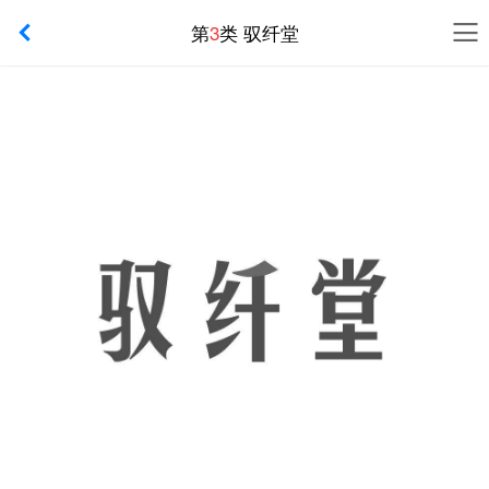
第
3
类 驭纤堂