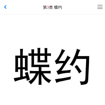
第
3
类 蝶约