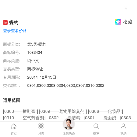
收藏
蝶约
特
登录查看价格
商标分类:
第3类-蝶约
商标编号:
1083434
商标类型:
纯中文
交易类型:
商标转让
专用期限:
2031年12月13日
类似群组:
0301,0306,0308,0304,0303,0307,0310,0302
适用范围
[0303——擦鞋膏;] [0309——宠物用除臭剂;] [0306——化妆品;]
[0310——空气芳香剂;] [0302——洗洁精;] [0301——洗面奶;] [0305
——香料;] [0308——香木;] [0307——牙膏;] [0304——研磨材料;]
分类
搜索
首页
微信沟通
我的
商标效果图