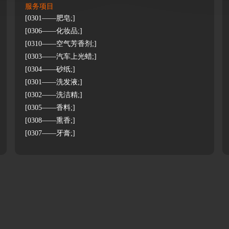
服务项目
[0301——肥皂;]
[0306——化妆品;]
[0310——空气芳香剂;]
[0303——汽车上光蜡;]
[0304——砂纸;]
[0301——洗发液;]
[0302——洗洁精;]
[0305——香料;]
[0308——熏香;]
[0307——牙膏;]