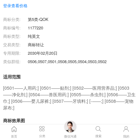
登录查看价格
商标分类:
第5类-QOK
商标编号:
1177220
商标类型:
纯英文
交易类型:
商标转让
专用期限:
2030年02月20日
类似群组:
0506,0507,0501,0508,0505,0504,0503,0502
适用范围
[0501——人用药;] [0501——贴剂;] [0502——医用营养品;] [0503
——净化剂;] [0504——兽医用药;] [0505——杀虫剂;] [0506——卫生
巾;] [0506——婴儿尿裤;] [0507——牙填料;] [-——;] [0508——宠物
尿布;]
商标效果图
分类
搜索
首页
微信沟通
我的
商标交易流程