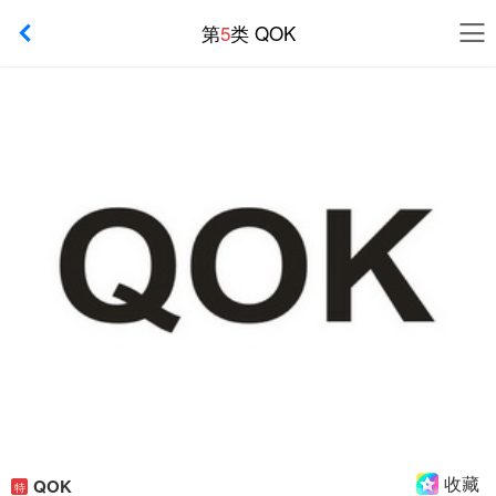
第
5
类 QOK
收藏
QOK
特