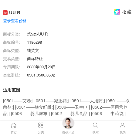
收藏
UU R
特
登录查看价格
商标分类:
第5类-UU R
商标编号:
1180298
商标类型:
纯英文
交易类型:
商标转让
专用期限:
2030年09月20日
类似群组:
0501,0506,0502
适用范围
[0501——艾卷;] [0501——减肥药;] [0501——人用药;] [0501——杀
菌剂;] [0501——膳食纤维;] [0506——卫生巾;] [0502——医用营养
品;] [0506——婴儿尿布;] [0502——婴儿食品;] [0506——中药袋;]
商标效果图
分类
搜索
首页
微信沟通
我的