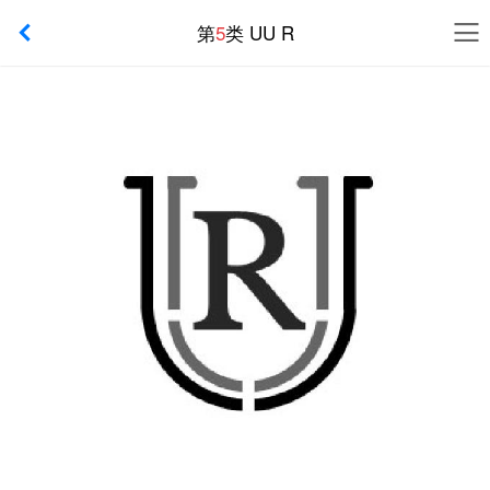
第
5
类 UU R