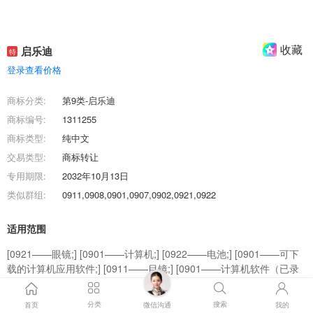
收藏
启乐迪
特
登录查看价格
商标分类:
第9类-启乐迪
商标编号:
1311255
商标类型:
纯中文
交易类型:
商标转让
专用期限:
2032年10月13日
类似群组:
0911,0908,0901,0907,0902,0921,0922
适用范围
[0921——眼镜;] [0901——计算机;] [0922——电池;] [0901——可下
载的计算机应用软件;] [0911——目镜;] [0901——计算机软件（已录
制）;] [0902——自动售票机;] [0908——学习机;] [0908——耳机;]
[0907——雷达设备;]
分类
搜索
首页
微信沟通
我的