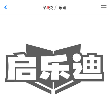
第
9
类 启乐迪