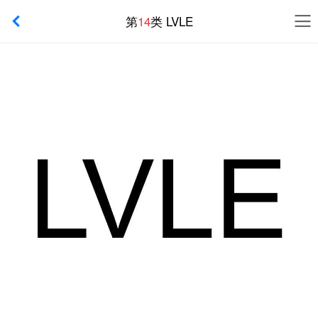
第
14
类 LVLE