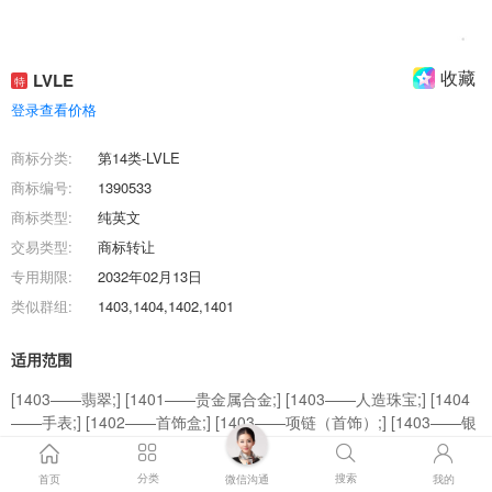
收藏
LVLE
特
登录查看价格
商标分类:
第14类-LVLE
商标编号:
1390533
商标类型:
纯英文
交易类型:
商标转让
专用期限:
2032年02月13日
类似群组:
1403,1404,1402,1401
适用范围
[1403——翡翠;] [1401——贵金属合金;] [1403——人造珠宝;] [1404
——手表;] [1402——首饰盒;] [1403——项链（首饰）;] [1403——银
制工艺品;] [1403——钥匙圈（带小饰物或短链饰物的扣环）;] [1403
——珍珠（珠宝）;] [1403——珠宝首饰;]
分类
搜索
首页
微信沟通
我的