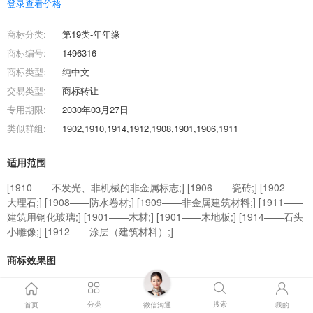
登录查看价格
商标分类:
第19类-年年缘
商标编号:
1496316
商标类型:
纯中文
交易类型:
商标转让
专用期限:
2030年03月27日
类似群组:
1902,1910,1914,1912,1908,1901,1906,1911
适用范围
[1910——不发光、非机械的非金属标志;] [1906——瓷砖;] [1902——
大理石;] [1908——防水卷材;] [1909——非金属建筑材料;] [1911——
建筑用钢化玻璃;] [1901——木材;] [1901——木地板;] [1914——石头
小雕像;] [1912——涂层（建筑材料）;]
商标效果图
商标交易流程
分类
搜索
首页
微信沟通
我的