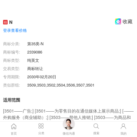
收藏
N
特
登录查看价格
商标分类:
第35类-N
商标编号:
2339086
商标类型:
纯英文
交易类型:
商标转让
专用期限:
2030年02月20日
类似群组:
3509,3503,3502,3504,3506,3507,3501
适用范围
[3501——广告;] [3501——为零售目的在通信媒体上展示商品;] [-——
外购服务（商业辅助）;] [3503——替他人推销;] [3503——为商品和
服务的买卖双方提供在线市场;] [3504——职业介绍;] [3506——对购
买定单进行行政处理;] [3507——会计;] [3509——药品零售或批发服
分类
搜索
首页
微信沟通
我的
务;] [3502——为广告或销售组织时装展览;] [3502——外购服务（商